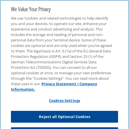
We Value Your Privacy
We use ‘cookies’ and related technologies to help identify
you and your devices, to operate our site, enhance your
experience and conduct advertising and analysis. This
includes the storage and reading of personal and non-
personal data from your terminal device. Some of these
Podcast
cookies are optional and are only used when you’ve agreed
to them. The legal basis is Art. 6 (1a) of the EU General Data
Protection Regulation (GDPR) and Section 25 (1) of the
German Telecommunications Digital Services Data
Protection Act (TDDDG). You can consent to all our
optional cookies at once, or manage your own preferences
through the “Cookies Settings”. You can read more about
these uses in our
Privacy Statement / Company
Information.
Cookies Settings
Reject all Optional Cookies