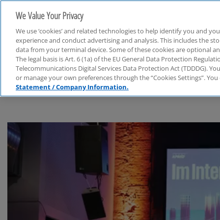
We Value Your Privacy
We use ‘cookies’ and related technologies to help identify you and you
experience and conduct advertising and analysis. This includes the s
data from your terminal device. Some of these cookies are optional a
The legal basis is Art. 6 (1a) of the EU General Data Protection Regula
Finanzbranche
Telecommunications Digital Services Data Protection Act (TDDDG). You 
or manage your own preferences through the “Cookies Settings”. You 
Statement / Company Information.