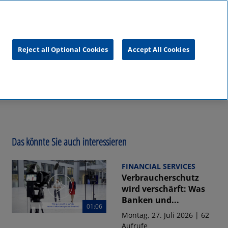
unftsgipfel
KPMG
RealTalk
Reject all Optional Cookies
Accept All Cookies
Das könnte Sie auch interessieren
FINANCIAL SERVICES
Verbraucherschutz
wird verschärft: Was
Banken und...
01:06
Montag, 27. Juli 2026 | 62
Aufrufe