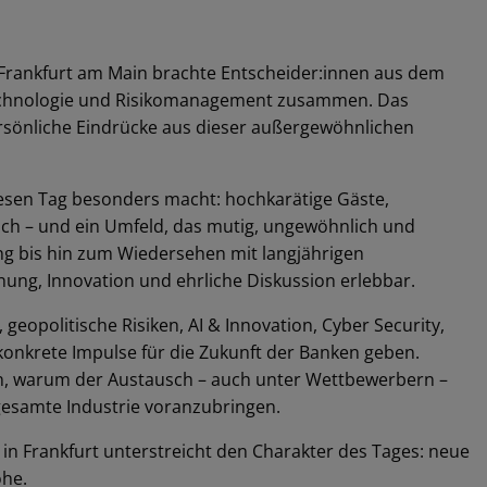
 Frankfurt am Main brachte Entscheider:innen aus dem
Technologie und Risikomanagement zusammen. Das
ersönliche Eindrücke aus dieser außergewöhnlichen
esen Tag besonders macht: hochkarätige Gäste,
sch – und ein Umfeld, das mutig, ungewöhnlich und
king bis hin zum Wiedersehen mit langjährigen
nung, Innovation und ehrliche Diskussion erlebbar.
 geopolitische Risiken, AI & Innovation, Cyber Security,
konkrete Impulse für die Zukunft der Banken geben.
en, warum der Austausch – auch unter Wettbewerbern –
gesamte Industrie voranzubringen.
in Frankfurt unterstreicht den Charakter des Tages: neue
öhe.