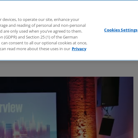
Branchen
Dienstleistungen
Webcasts
Podcasts
Zuk
r devices, to operate our site, enhance your
torage and reading of personal and non-personal
Cookies Settings
nd are only used when you’ve agreed to them.
tion (GDPR) and Section 25 (1) of the German
can consent to all our optional cookies at once,
can read more about these uses in our
Privacy