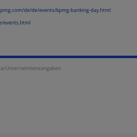
/kpmg.com/de/de/events/kpmg-banking-day.html
e/events.html
sar
Unternehmensangaben